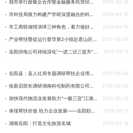
我市举行政银企合作暨金融服务民营经济洽谈会
2019-05-16
市科技局致力构建产学研深度融合的科技创新体系--助推民营经济创新绿色高质量发展
2019-04-10
市工商联倾情演绎三种角色，着力做好服务保障--“娘家人”专解民企“成长的烦恼”
2019-04-10
产业帮扶暨促运行督导第2小组赴君山区、岳阳楼区和南湖新区
2017-06-26
岳阳供电公司持续深化“一进二访三提升”专项活动
2017-05-11
岳阳县：县人社局专题调研帮扶企业用工难
2017-03-08
徐新启部长调研湖南科伦制药有限公司岳阳分公司
2016-05-26
加快现代物流业发展助力“一极三宜”江湖名城建设
2016-05-12
体现帮扶价值 给力企业发展——岳阳职院李景军挂职东方雨虹小记
2016-05-11
湖南岳阳：打造文化旅游名城
2016-04-18