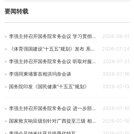
要闻转载
李强主持召开国务院常务会议 学习贯彻习近平总书记关于上半年经济形势和做好下半年经济工作的重要讲话精神
2026-08-01
《体育强国建设“十五五”规划》发布 系统部署体育高质量发展
2026-07-24
李强主持召开国务院常务会议 听取对服务业扩能提质和“六张网”规划建设督查情况汇报等
2026-07-21
李强同柬埔寨首相洪玛奈会谈
2026-07-16
国务院印发《国民健康“十五五”规划》
2026-07-13
李强主持召开国务院常务会议 进一步部署防汛抗洪救灾工作等
2026-07-10
国家救灾响应级别针对广西提至三级 相关部门持续部署重点地区防汛防台风工作
2026-07-10
李强会见纳米比亚总统恩代特瓦
2026-07-10