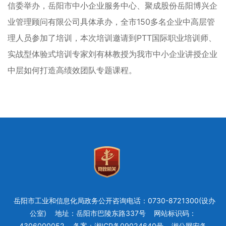
信委举办，岳阳市中小企业服务中心、聚成股份岳阳博兴企
业管理顾问有限公司具体承办，全市150多名企业中高层管
理人员参加了培训，本次培训邀请到PTT国际职业培训师、
实战型体验式培训专家刘有林教授为我市中小企业讲授企业
中层如何打造高绩效团队专题课程。
岳阳市工业和信息化局政务公开咨询电话：0730-8721300(设办
公室)
地址：岳阳市巴陵东路337号
网站标识码：
4306000052
备案：湘ICP备09024640号
湘公网安备