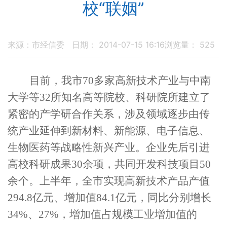
校“联姻”
来源：市经信委
日期： 2014-07-15 16:16
浏览量：
525
目前，我市
70
多家高新技术产业与中南
大学等
32
所知名高等院校、科研院所建立了
紧密的产学研合作关系，涉及领域逐步由传
统产业延伸到新材料、新能源、电子信息、
生物医药等战略性新兴产业。企业先后引进
高校科研成果
30
余项，共同开发科技项目
50
余个。上半年，全市实现高新技术产品产值
294.8
亿元、增加值
84.1
亿元，同比分别增长
34%
、
27%
，增加值占规模工业增加值的