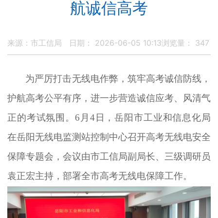
航诚信高考
来源：市工信局
日期： 2026-06-05 10:13
浏览量：
347
为严厉打击无线电作弊，
筑牢高考诚信防线，
护航高考公平有序
，
进一步营造诚信应考、风清气
正的考试氛围
。
6
月
4
日，岳阳市
工业和信息化
局
在岳阳无线电监测站
控制中心
召开高考无线电安全
保障专题会，会议由市工信局副局长
、
三级调研员
袁正宏主持，部署全市
高
考无线电
保障
工作。