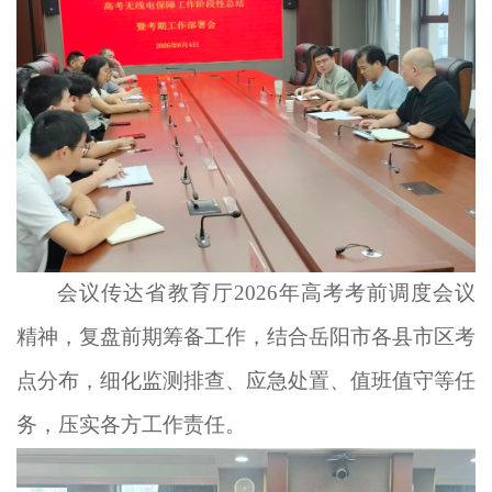
会议传达省教育厅
2026
年
高考
考前调度
会议
精神，复盘前期筹备工作，结合
岳阳
市
各
县
市
区考
点分布，细化监测排查、应急处置、值班值守等任
务，压实各方工作责任。