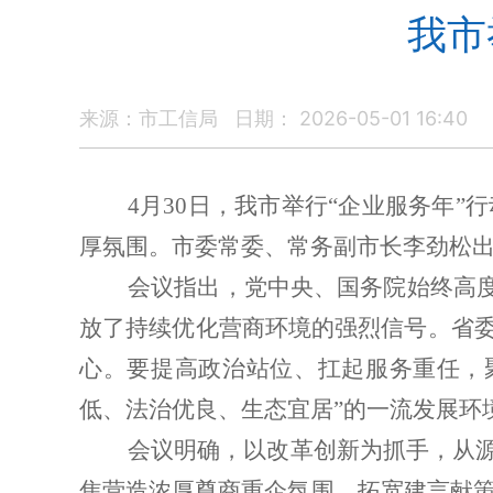
我市
来源：市工信局
日期： 2026-05-01 16:40
4
月
30
日，我市举行
“
企业服务年
”
行
厚氛围。市委常委、常务副市长李劲松
会议指出，党中央、国务院始终高度
放了持续优化营商环境的强烈信号。省
心。要提高政治站位、扛起服务重任，
低、法治优良、生态宜居
”
的一流发展环
会议明确，以改革创新为抓手，从源
焦营造浓厚尊商重企氛围、拓宽建言献