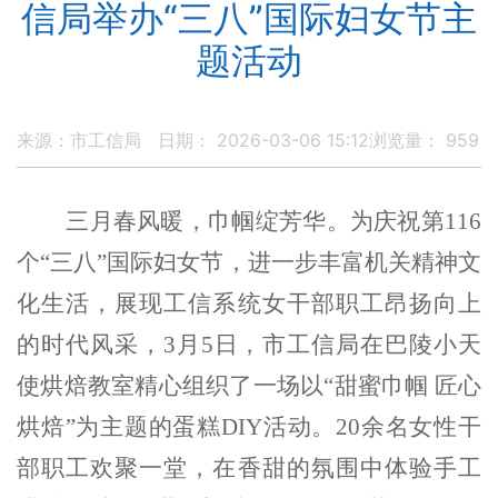
信局举办“三八”国际妇女节主
题活动
来源：市工信局
日期： 2026-03-06 15:12
浏览量：
959
三月春风暖，巾帼绽芳华。为庆祝第
116
个“三八”国际妇女节，进一步丰富机关精神文
化生活，展现工信系统女干部职工昂扬向上
的时代风采，3月5日，市工
信局
在巴陵小天
使烘焙教室精心组织了一场以
“甜蜜巾帼 匠心
烘焙”为主题的蛋糕DIY活动。
20余名女性干
部职工
欢聚一堂，在香甜的氛围中体验手工