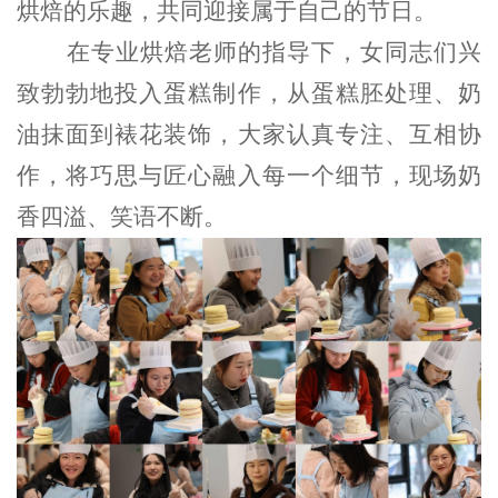
烘焙的乐趣，共同迎接属于自己的节日。
在
专业烘焙老师
的指导下，女
同志们
兴
致勃勃地投入蛋糕制作，从蛋糕胚处理、奶
油抹面到裱花装饰，大家认真专注、互相协
作，将巧思与匠心融入每一个细节，现场奶
香四溢、笑语不断。